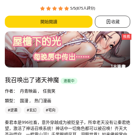
5/5(875人評分)
開始閱讀
收藏
推薦
我召唤出了诸天神魔
連載中
作者：
丹青映画 ,
任我笑
類型：
国漫 ,
热门漫画
#逆袭
#玄幻
#宅向
秦君本是996社畜，意外穿越成为被贬皇子，所幸老天没有让秦君绝
望，激活了神话召唤系统！神话中一切角色都可以被召唤！齐天大
圣孙悟空，一棍震山河！千里眼顺风耳，洞察世界！如来佛祖掌中