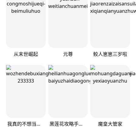
从末世崛起
元尊
鲛人崽崽三岁啦
我真的不想当第一
黑莲花攻略手册[穿书]
魔皇大管家