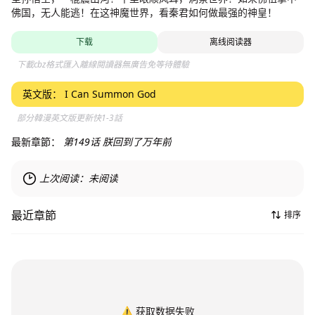
佛国，无人能逃！在这神魔世界，看秦君如何做最强的神皇！
下载
离线阅读器
下載cbz格式匯入離線閱讀器無廣告免等待體驗
英文版：
I Can Summon God
部分韓漫英文版更新快1-3話
最新章節：
第149话 朕回到了万年前
上次阅读：
未阅读
最近章節
排序
⚠️
获取数据失败