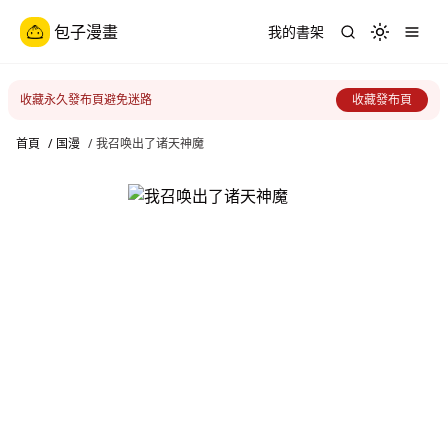
包子漫畫
我的書架
Toggle th
收藏永久發布頁避免迷路
收藏發布頁
首頁
/
国漫
/
我召唤出了诸天神魔