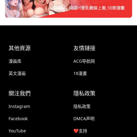
其他資源
友情鏈接
漫画库
ACG导航网
英文漫画
18漫畫
關注我們
隱私政策
Instagram
隐私政策
Facebook
DMCA声明
YouTube
❤️支持