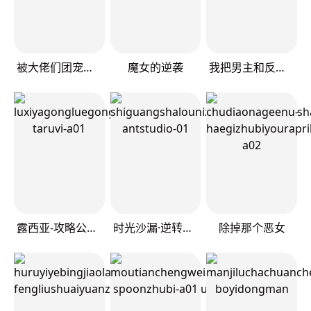
被大佬们团宠后我野翻了
魔女的逆袭
我把男主和反派都养歪了
露西亚-攻略公爵计划
时光沙漏·逆转命运的少女
除掉那个恶女