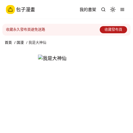
包子漫畫
我的書架
Toggle th
收藏永久發布頁避免迷路
收藏發布頁
首頁
/
国漫
/
我是大神仙