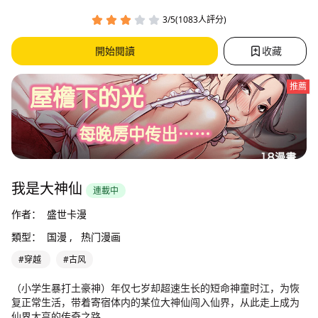
3/5(1083人評分)
開始閱讀
收藏
推薦
我是大神仙
連載中
作者：
盛世卡漫
類型：
国漫 ,
热门漫画
#穿越
#古风
（小学生暴打土豪神）年仅七岁却超速生长的短命神童时江，为恢
复正常生活，带着寄宿体内的某位大神仙闯入仙界，从此走上成为
仙界大亨的传奇之路……