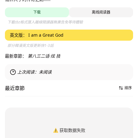
下载
离线阅读器
下載cbz格式匯入離線閱讀器無廣告免等待體驗
英文版：
I am a Great God
部分韓漫英文版更新快1-3話
最新章節：
第八三二话·炫 技
上次阅读：
未阅读
最近章節
排序
⚠️
获取数据失败