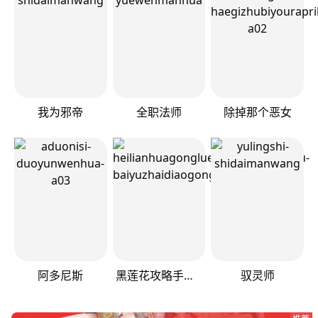
我为邪帝
全职法师
除掉那个恶女
阿多尼斯
黑莲花攻略手册[穿书]
驭灵师