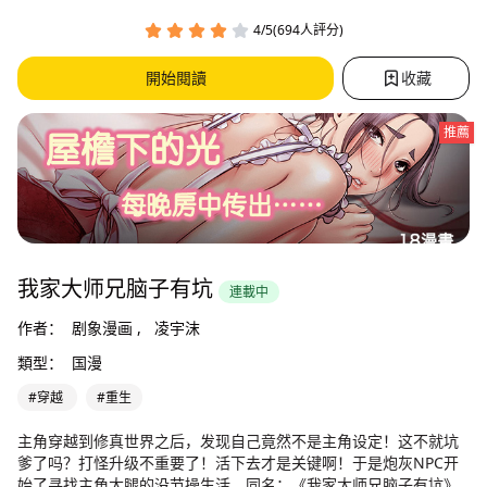
4/5(694人評分)
開始閱讀
收藏
推薦
我家大师兄脑子有坑
連載中
作者：
剧象漫画 ,
凌宇沫
類型：
国漫
#穿越
#重生
主角穿越到修真世界之后，发现自己竟然不是主角设定！这不就坑
爹了吗？打怪升级不重要了！活下去才是关键啊！于是炮灰NPC开
始了寻找主角大腿的没节操生活。同名：《我家大师兄脑子有坑》