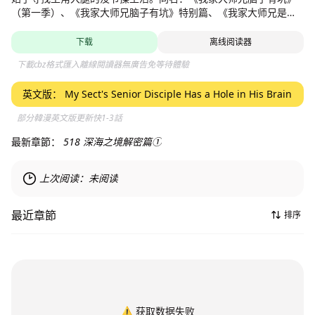
（第一季）、《我家大师兄脑子有坑》特别篇、《我家大师兄是个
反派》（第二季）、《我家大师兄有点靠谱》（第三季）
下载
离线阅读器
下載cbz格式匯入離線閱讀器無廣告免等待體驗
英文版：
My Sect's Senior Disciple Has a Hole in His Brain
部分韓漫英文版更新快1-3話
最新章節：
518 深海之境解密篇①
上次阅读：
未阅读
最近章節
排序
⚠️
获取数据失败