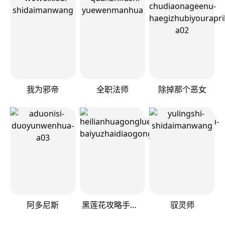
我为邪帝
全职法师
除掉那个恶女
阿多尼斯
黑莲花攻略手册[穿书]
驭灵师