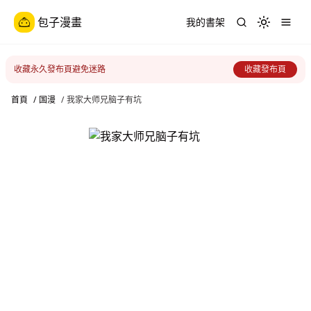
包子漫畫
我的書架
Toggle th
收藏永久發布頁避免迷路
收藏發布頁
首頁
/
国漫
/
我家大师兄脑子有坑