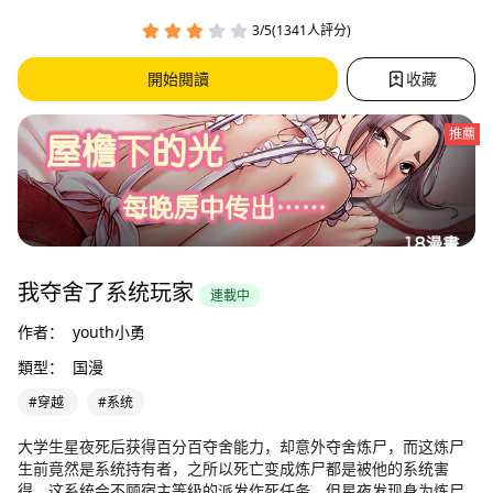
3/5(1341人評分)
開始閱讀
收藏
推薦
我夺舍了系统玩家
連載中
作者：
youth小勇
類型：
国漫
#穿越
#系统
大学生星夜死后获得百分百夺舍能力，却意外夺舍炼尸，而这炼尸
生前竟然是系统持有者，之所以死亡变成炼尸都是被他的系统害
得，这系统会不顾宿主等级的派发作死任务，但星夜发现身为炼尸