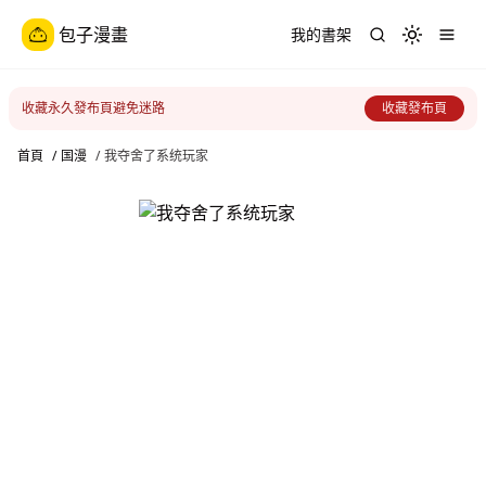
包子漫畫
我的書架
Toggle th
收藏永久發布頁避免迷路
收藏發布頁
首頁
/
国漫
/
我夺舍了系统玩家