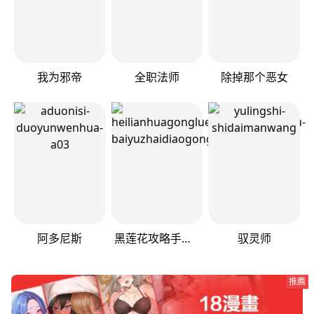
我为邪帝
全职法师
除掉那个恶女
阿多尼斯
黑莲花攻略手册[穿书]
驭灵师
推薦