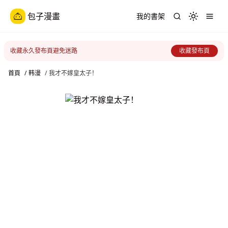
包子漫畫
我的書架
Toggle th
收藏永久發布頁避免迷路
收藏發布頁
首頁
/
韩漫
/
我才不嫁皇太子！