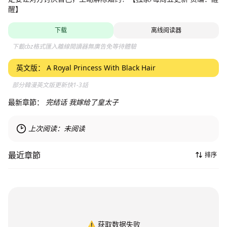
醒】
下载
离线阅读器
下載cbz格式匯入離線閱讀器無廣告免等待體驗
英文版：
A Royal Princess With Black Hair
部分韓漫英文版更新快1-3話
最新章節：
完结话 我嫁给了皇太子
上次阅读：
未阅读
最近章節
排序
⚠️
获取数据失败