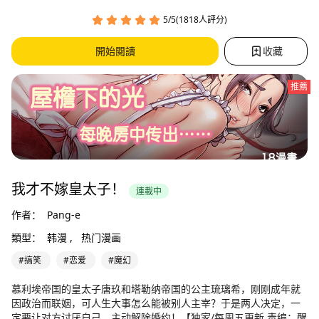
5/5(1818人評分)
開始閱讀
收藏
推薦
我才不嫁皇太子！
連載中
作者：
Pang-e
類型：
韩漫 ,
热门漫画
#搞笑
#恋爱
#魔幻
慕利埃帝国的皇太子唐玖和塔勒纳帝国的公主琉璃希，刚刚成年就
因政治而联姻，可人生大事怎么能被别人主宰？于是两人决定，一
定要让对方讨厌自己，主动解除婚约！【独家/每周五更新 责编：醒