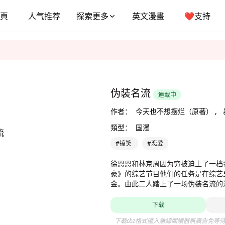
頁
人气推荐
探索更多
英文漫畫
❤️支持
伪装名流
連載中
作者：
今天也不想摆烂（原著） ,
類型：
国漫
#搞笑
#恋爱
徐恩恩和林京周因为穷被迫上了一档
豪》的综艺节目他们的任务是在综艺
金。由此二人踏上了一场伪装名流的
下载
下載cbz格式匯入離線閱讀器無廣告免等