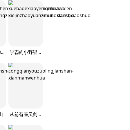
整个修真界的妹子都想抓我
学霸的小野猫太撩人
山
从前有座灵剑山