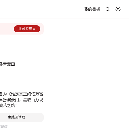
我的書架
Toggl
收藏發布頁
暴青漫画
名为《谁是真正的亿万富
里扮演豪门，赢取百万现
演艺之路！
离线阅读器
待體驗