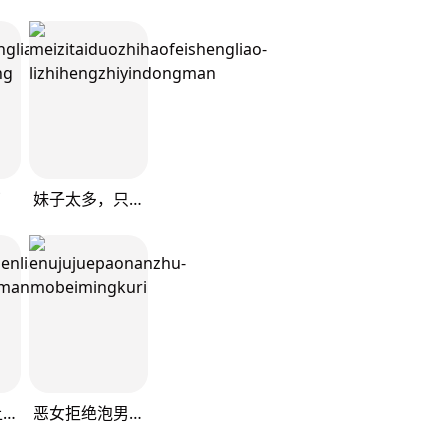
了
妹子太多，只好飞升了
又被男神撩上热搜
恶女拒绝泡男主