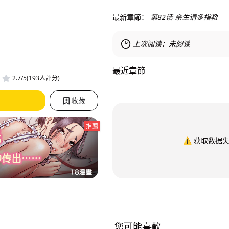
最新章節：
第82话 余生请多指教
上次阅读：
未阅读
最近章節
2.7/5(193人評分)
收藏
推薦
⚠️
获取数据
您可能喜歡