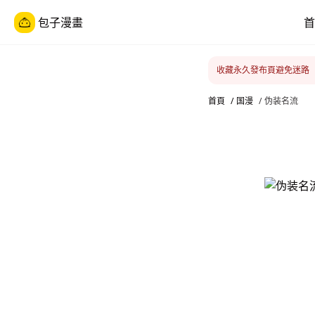
包子漫畫
首
收藏永久發布頁避免迷路
首頁
/
国漫
/
伪装名流