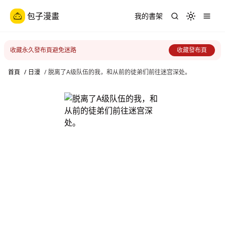
包子漫畫
我的書架
Toggle th
收藏永久發布頁避免迷路
收藏發布頁
首頁
/
日漫
/
脱离了A级队伍的我，和从前的徒弟们前往迷宫深处。