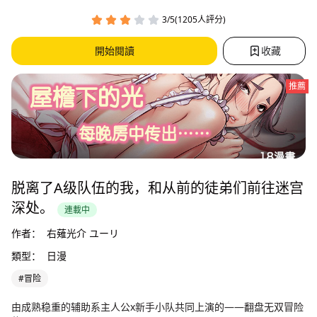
3/5(1205人評分)
開始閱讀
收藏
推薦
脱离了A级队伍的我，和从前的徒弟们前往迷宫
深处。
連載中
作者：
右薙光介 ユーリ
類型：
日漫
#冒险
由成熟稳重的辅助系主人公x新手小队共同上演的——翻盘无双冒险