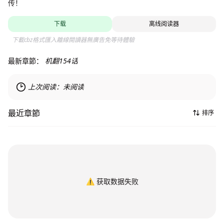
传！
下载
离线阅读器
下載cbz格式匯入離線閱讀器無廣告免等待體驗
最新章節：
机翻154话
上次阅读：
未阅读
最近章節
排序
⚠️
获取数据失败