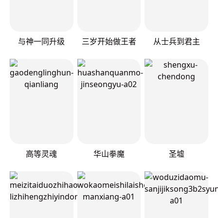
与神一同升级
三岁开始做王者
从士兵到君主
高等灵魂
华山拳魔
圣墟