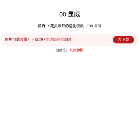
00 显威
首頁
/
死灵法师的进化特质
/
00 显威
图片加载过慢？下载CBZ
离线阅读器
阅读
去下载
加載慢？
切換線路