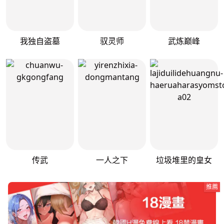
我独自盗墓
驭灵师
武炼巅峰
传武
一人之下
垃圾堆里的皇女
推薦