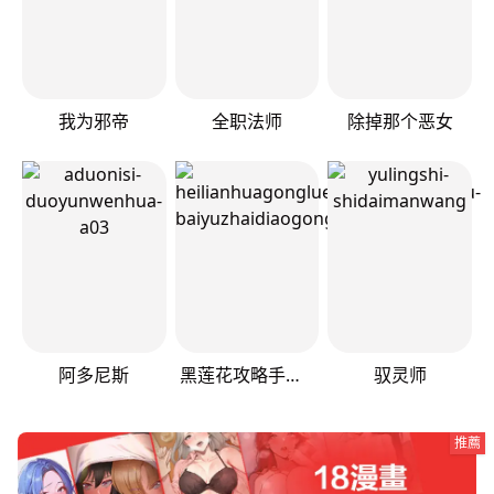
我为邪帝
全职法师
除掉那个恶女
阿多尼斯
黑莲花攻略手册[穿书]
驭灵师
推薦