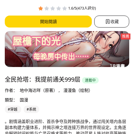
1.6/5(473人評分)
開始閱讀
收藏
推薦
全民抢塔：我提前通关999层
連載中
作者：
地中海达咩（原著） ,
漫漫鱼（绘制）
類型：
国漫
#穿越
#系统
。剧情涵盖职业进阶、首杀争夺及跨种族战争，通过闯关塔内各层
副本构建力量体系，并揭示神之塔连接万界的世界观设定。主角逐
步解锁时间权能与亡灵召唤术等能力，推动蓝星人族对抗高等种族