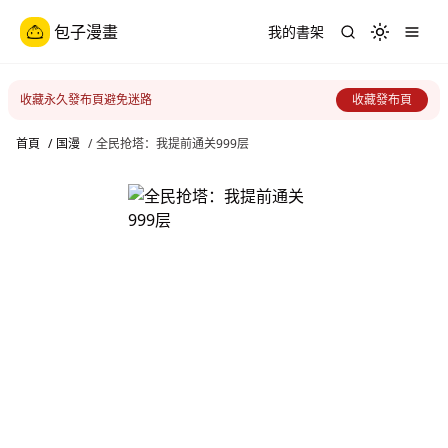
包子漫畫
我的書架
Toggle th
收藏永久發布頁避免迷路
收藏發布頁
首頁
/
国漫
/
全民抢塔：我提前通关999层