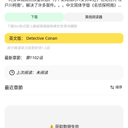
户川柯南”，解决了许多案件。。。中文简体字版《名侦探柯南》图
书，由日本小学馆授权长春出版社出版发行
下载
离线阅读器
下載cbz格式匯入離線閱讀器無廣告免等待體驗
英文版：
Detective Conan
部分韓漫英文版更新快1-3話
最新章節：
第1102话
上次阅读：
未阅读
最近章節
排序
⚠️
获取数据失败