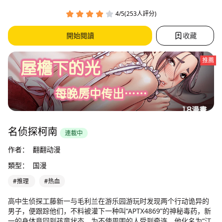
4/5(253人評分)
開始閱讀
收藏
推薦
名侦探柯南
連載中
作者：
翻翻动漫
類型：
国漫
#推理
#热血
高中生侦探工藤新一与毛利兰在游乐园游玩时发现两个行动诡异的
男子，便跟踪他们，不料被灌下一种叫“APTX4869”的神秘毒药，新
一的身体竟回到孩童状态。为不使周围的人受到牵连，他化名为“江