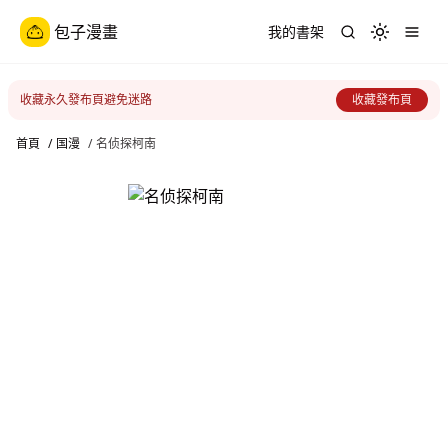
包子漫畫
我的書架
Toggle th
收藏永久發布頁避免迷路
收藏發布頁
首頁
/
国漫
/
名侦探柯南