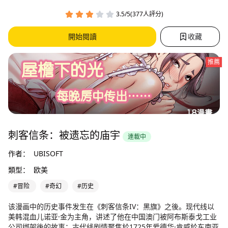
3.5/5(377人評分)
開始閱讀
收藏
推薦
刺客信条：被遗忘的庙宇
連載中
作者：
UBISOFT
類型：
欧美
#冒险
#奇幻
#历史
该漫画中的历史事件发生在《刺客信条IV：黑旗》之後。现代线以
美韩混血儿诺亚·金为主角，讲述了他在中国澳门被阿布斯泰戈工业
公司绑架後的故事；古代线剧情聚焦於1725年爱德华·肯威於东南亚