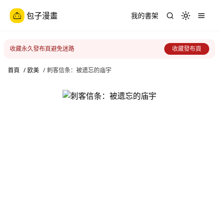
包子漫畫
我的書架
Toggle th
收藏永久發布頁避免迷路
收藏發布頁
首頁
/
欧美
/
刺客信条：被遗忘的庙宇