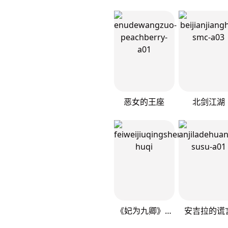
恶女的王座
北剑江湖
《妃为九卿》-神医小娇妃
安吉拉的谎