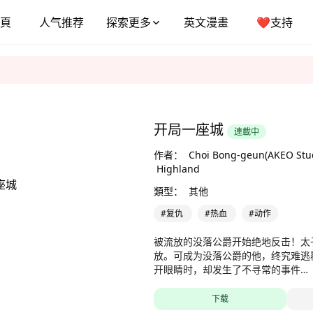
頁
人气推荐
探索更多
英文漫畫
❤️支持
开局一座城
連載中
作者：
Choi Bong-geun(AKEO Stud
Highland
類型：
其他
#复仇
#热血
#动作
被流放的没落公爵开始绝地反击！太
放。可成为没落公爵的他，终究难逃
开眼睛时，却发生了不寻常的事件…
下载