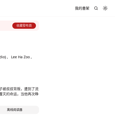
我的書架
Toggl
收藏發布頁
io) ,
Lee Ha Zoo ,
子被叔叔背叛，遭到了流
覆灭的命运，当他再次睁
离线阅读器