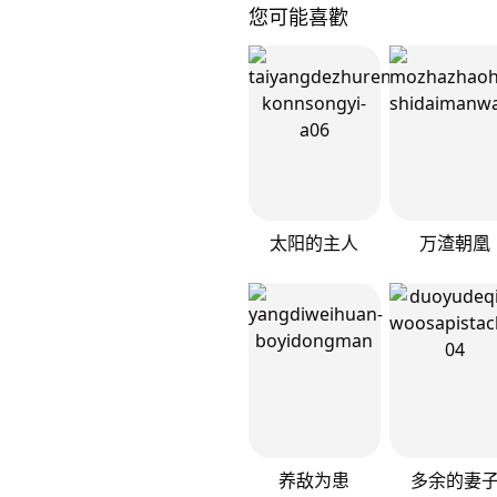
您可能喜歡
太阳的主人
万渣朝凰
养敌为患
多余的妻