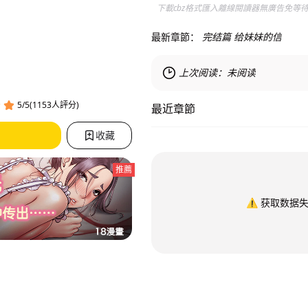
下載cbz格式匯入離線閱讀器無廣告免等
最新章節：
完结篇 给妹妹的信
上次阅读：
未阅读
5/5(1153人評分)
最近章節
收藏
推薦
⚠️
获取数据