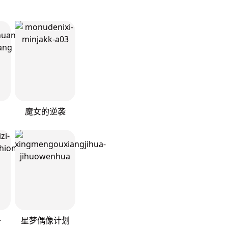
魔女的逆袭
子
星梦偶像计划