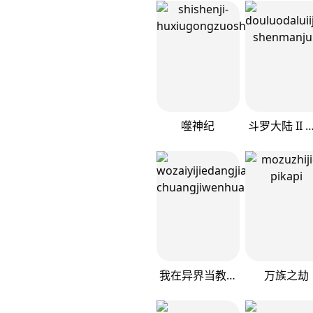
噬神纪
斗罗大陆 II 绝世唐门（神
我在异界当教父
万族之劫