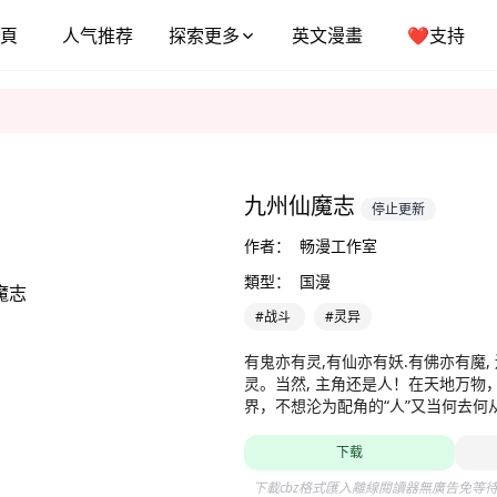
頁
人气推荐
探索更多
英文漫畫
❤️支持
九州仙魔志
停止更新
作者：
畅漫工作室
類型：
国漫
#战斗
#灵异
有鬼亦有灵,有仙亦有妖.有佛亦有魔,
灵。当然, 主角还是人！在天地万物
界，不想沦为配角的“人”又当何去何
下载
下載cbz格式匯入離線閱讀器無廣告免等