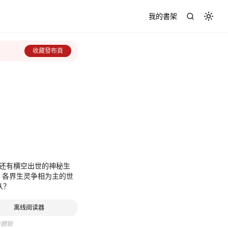
我的書架
Toggl
收藏發布頁
 还有横空出世的神秘生
，各界生灵争相为主的世
从？
离线阅读器
待體驗