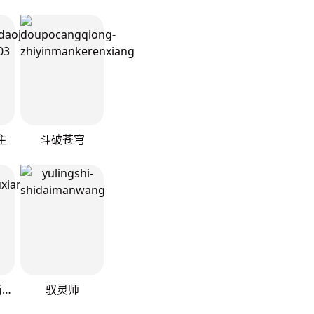
主
斗破苍穹
我真的不想当第一
驭灵师