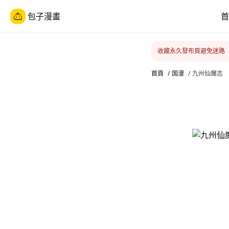
包子漫畫
首
收藏永久發布頁避免迷路
首頁
/
国漫
/
九州仙魔志