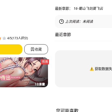
最新章節：
16-蜀山飞剑莫飞云
上次阅读：
未阅读
最近章節
4/5(173人評分)
收藏
推薦
⚠️
获取数据
您可能喜歡