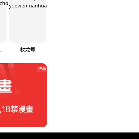
陆4终极斗罗
牧龙师
推薦