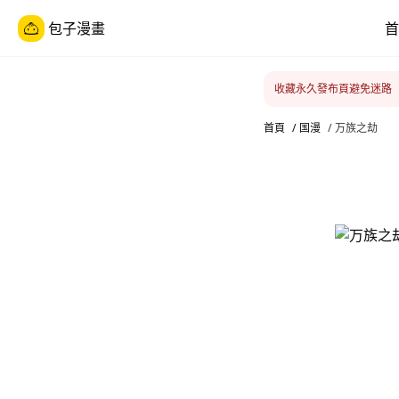
包子漫畫
首
收藏永久發布頁避免迷路
首頁
/
国漫
/
万族之劫