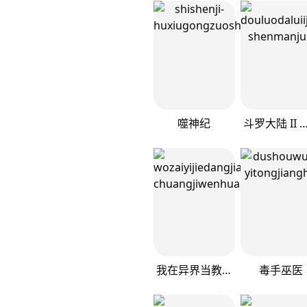
噬神纪
斗罗大陆 II 绝世唐门（神
我在异界当教父
毒手巫医