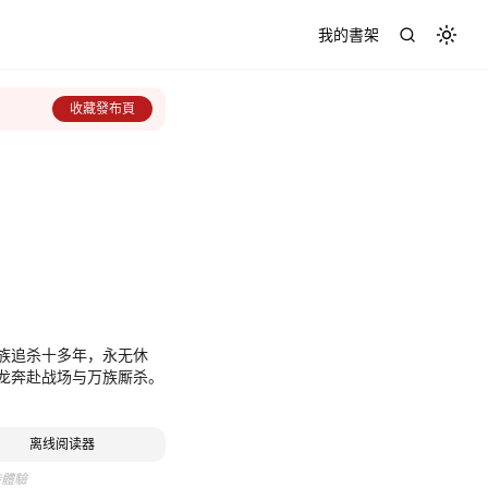
我的書架
Toggl
收藏發布頁
族追杀十多年，永无休
龙奔赴战场与万族厮杀。
离线阅读器
待體驗