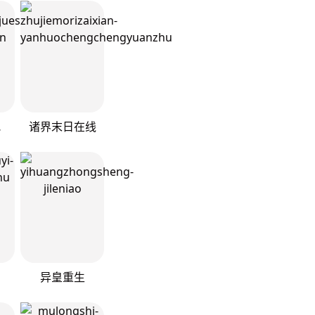
漫版）
诸界末日在线
异皇重生