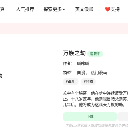
頁
人气推荐
探索更多
英文漫畫
❤️支持
万族之劫
連載中
作者：
噼咔噼
類型：
国漫 ,
热门漫画
#战斗
#怪物
苏宇有个秘密，他在梦中连续遭受万
止。十八岁这年，他亲眼目睹父亲苏
几年后，他将成为这诸天万族的劫。
下载
下載cbz格式匯入離線閱讀器無廣告免等