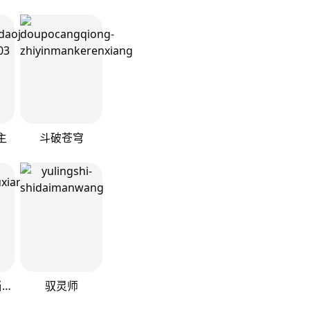
主
斗破苍穹
我真的不想当第一
驭灵师