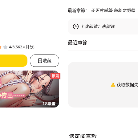
最新章節：
天灭古城篇-仙族文明师
上次阅读：
未阅读
最近章節
4/5(562人評分)
收藏
推薦
⚠️
获取数据
您可能喜歡