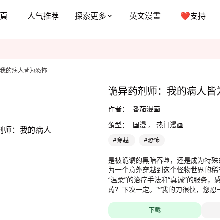
頁
人气推荐
探索更多
英文漫畫
❤️支持
我的病人皆为恐怖
诡异药剂师：我的病人皆
作者：
番茄漫画
類型：
国漫 ,
热门漫画
#穿越
#恐怖
是被诡谲的黑暗吞噬，还是成为特殊
为一个意外穿越到这个怪物世界的稀
“温柔”的治疗手法和“真诚”的服务，
药？下次一定。"“我的刀很快，您忍
店，我们将竭诚为您服务。
下载