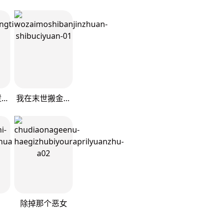
快去搞定铁壁皇帝！
我在末世搬金砖
除掉那个恶女