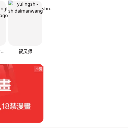
黑莲花攻略手册[穿书]
驭灵师
推薦