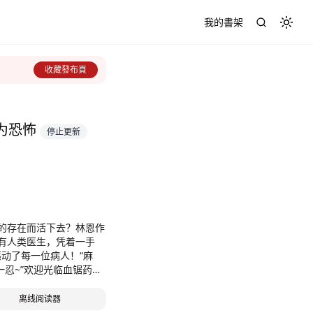
我的書架
Toggl
收藏發布頁
为恐怖
停止更新
的存在而活下去？林恩作
有人类医生，凭着一手
感动了每一位病人！“麻
一忍~”欢迎光临血锯药剂
离线阅读器