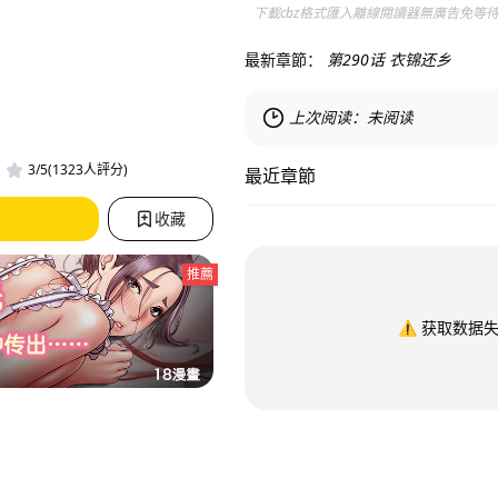
下載cbz格式匯入離線閱讀器無廣告免等
最新章節：
第290话 衣锦还乡
上次阅读：
未阅读
3/5(1323人評分)
最近章節
收藏
推薦
⚠️
获取数据