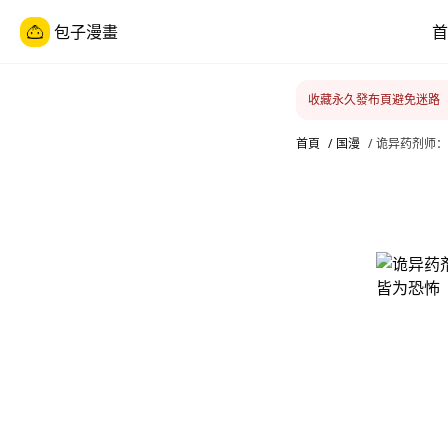
包子漫畫
首
收藏永久發布頁避免迷路
首頁
/
国漫
/
诡异药剂师：