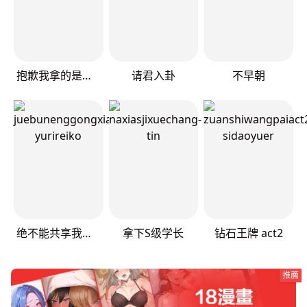
抱歉我拿的是女主剧本
请君入卦
不早朝
绝不能共享我的男人
拿下S级学长
钻石王牌 act2
推薦