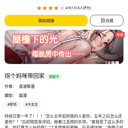
4/5(1316人評分)
開始閱讀
收藏
推薦
拐个妈咪带回家
連載中
作者：
波波斯基
類型：
国漫
#职场
#大女主
持续日更一年了！！！“怎么五年前拱我的人是你，五年之后怎么还
是你？！”白初晓怒发冲冠，揪着江丞煜的衣领，“害我受了这么多的
苦，你打算怎么补偿我？”江丞煜笑的邪魅，反手搂住她：“用两个娃