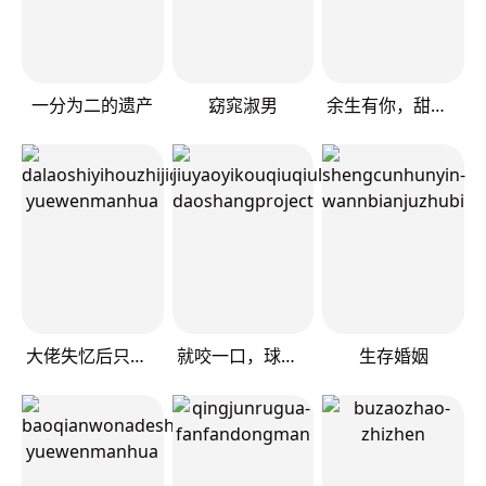
一分为二的遗产
窈窕淑男
余生有你，甜又暖
大佬失忆后只记得我
就咬一口，球球了
生存婚姻