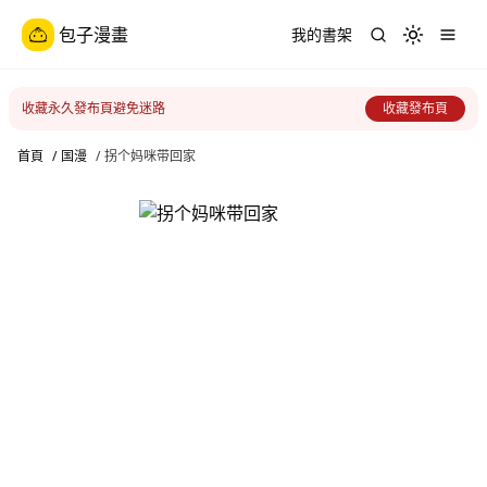
包子漫畫
我的書架
Toggle th
收藏永久發布頁避免迷路
收藏發布頁
首頁
/
国漫
/
拐个妈咪带回家