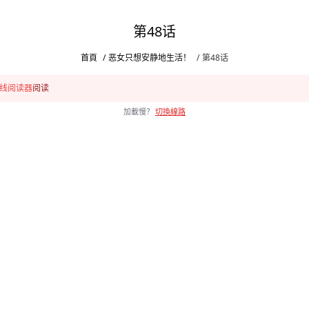
第48话
首頁
/
恶女只想安静地生活！
/
第48话
线阅读器
阅读
加載慢？
切換線路