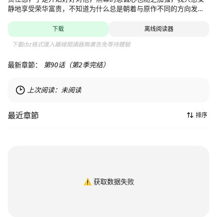
静地享受荣华富贵，不知道为什么总是朝着与原作不同的方向发
展！
下载
离线阅读器
下載cbz格式匯入離線閱讀器無廣告免等待體驗
最新章節：
第90话（第2季完结）
上次阅读：
未阅读
最近章節
排序
⚠️
获取数据失败