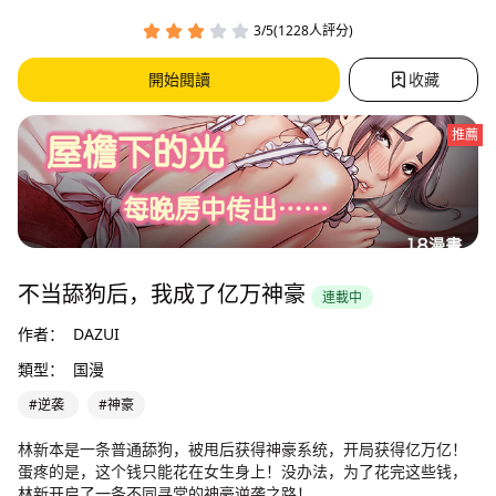
3/5(1228人評分)
開始閱讀
收藏
推薦
不当舔狗后，我成了亿万神豪
連載中
作者：
DAZUI
類型：
国漫
#逆袭
#神豪
林新本是一条普通舔狗，被甩后获得神豪系统，开局获得亿万亿！
蛋疼的是，这个钱只能花在女生身上！没办法，为了花完这些钱，
林新开启了一条不同寻常的神豪逆袭之路！