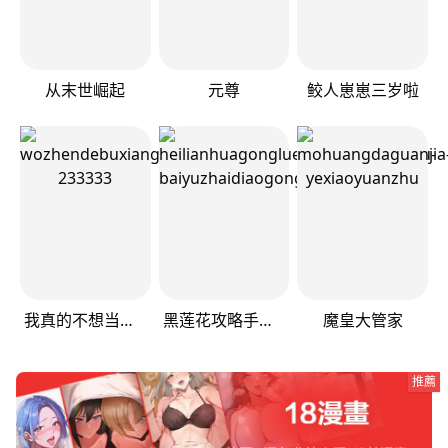
从末世崛起
元尊
鲛人崽崽三岁啦
我真的不想当第一
黑莲花攻略手册[穿书]
魔皇大管家
推薦