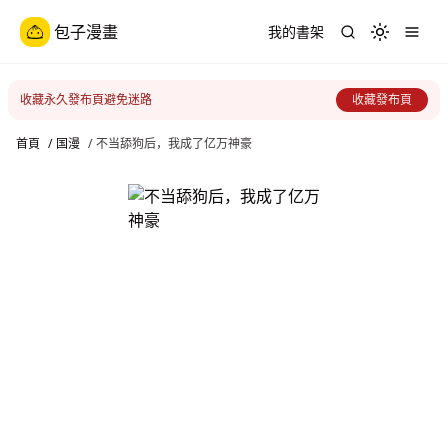
包子漫畫
我的書架
Toggle th
收藏永久發布頁避免迷路
收藏發布頁
首頁
/
国漫
/
不当舔狗后，我成了亿万神豪