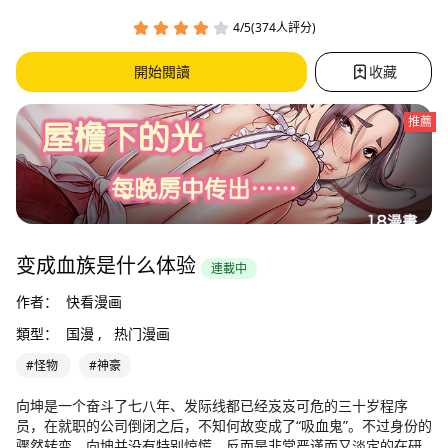
4/5(374人評分)
開始閱讀
收藏
推薦
变成血族是什么体验
連載中
作者：
快看漫画
類型：
国漫 ,
热门漫画
#怪物
#神豪
向坤是一个奋斗了七八年、发际线都已经岌岌可危的三十岁程序
员，在就职的公司倒闭之后，不知何故变成了“吸血鬼”。不过身份的
骤然转变，向坤并没有特别惊慌，反而是非常严谨而又淡定的在研