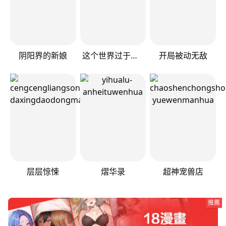
阴阳界的新娘
这个世界过于危险
开局被动无敌
层层惊悚
熠华录
超神宠兽店
推薦