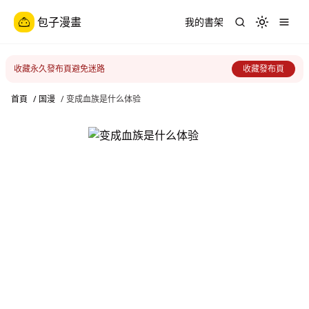
包子漫畫
我的書架
Toggle th
收藏永久發布頁避免迷路
收藏發布頁
首頁
/
国漫
/
变成血族是什么体验