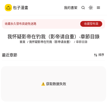
包子漫畫
我的書架
Toggle th
收藏永久發布頁避免迷路
收藏發布頁
我怀疑影帝在钓我（影帝请自重）-章節目錄
首頁
/
我怀疑影帝在钓我（影帝请自重）
/
章節目錄
最近章節
排序
⚠️ 获取数据失败