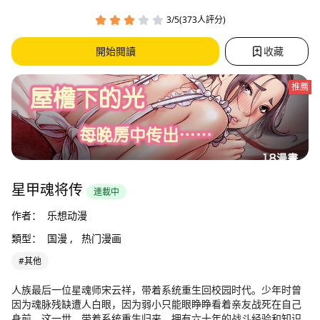
3/5(373人評分)
開始閱讀
收藏
推薦
星甲魂将传
連載中
作者：
乐想动漫
類型：
国漫 ,
热门漫画
#其他
人族最后一位星魂师宋云祥，带着系统重生回校园时代。少年时曾
因为魂脉残缺遭人白眼，因为弱小只能眼睁睁看着亲友战死在自己
身前。这一世，带着系统重生归来，拥有六十年的战斗经验和知识