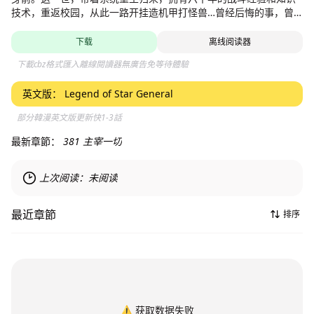
技术，重返校园，从此一路开挂造机甲打怪兽…曾经后悔的事，曾
经错过的人，这一次将不留遗憾。
下载
离线阅读器
下載cbz格式匯入離線閱讀器無廣告免等待體驗
英文版：
Legend of Star General
部分韓漫英文版更新快1-3話
最新章節：
381 主宰一切
上次阅读：
未阅读
最近章節
排序
⚠️
获取数据失败