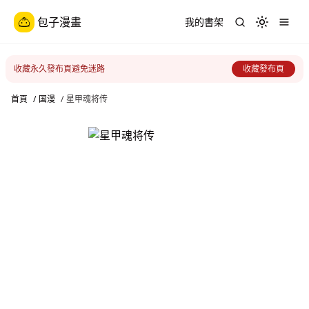
包子漫畫
我的書架
Toggle th
收藏永久發布頁避免迷路
收藏發布頁
首頁
/
国漫
/
星甲魂将传