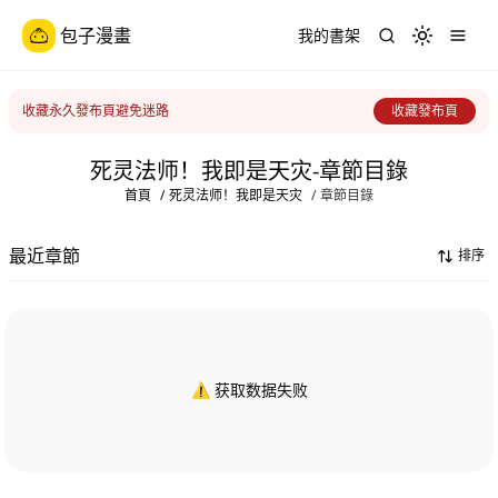
包子漫畫
我的書架
Toggle th
收藏永久發布頁避免迷路
收藏發布頁
死灵法师！我即是天灾-章節目錄
首頁
/
死灵法师！我即是天灾
/
章節目錄
最近章節
排序
⚠️ 获取数据失败