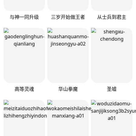
与神一同升级
三岁开始做王者
从士兵到君主
高等灵魂
华山拳魔
圣墟