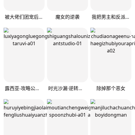
被大佬们团宠后我野翻了
魔女的逆袭
我把男主和反派都养歪了
露西亚-攻略公爵计划
时光沙漏·逆转命运的少女
除掉那个恶女