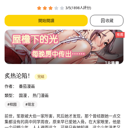
3/5(1898人評分)
開始閱讀
收藏
推薦
炙热沦陷！
完結
作者：
番茄漫画
類型：
国漫 ,
热门漫画
#校园
#现言
前世，笙歌被大伯一家所害，死后她才发现，那个曾经跟她一点交
集都没有的高中同学周夜，原来早已爱她入骨。在大家眼里，他是
一个问题少年，人人避而远之。可是只有她知道，这个少年温柔又