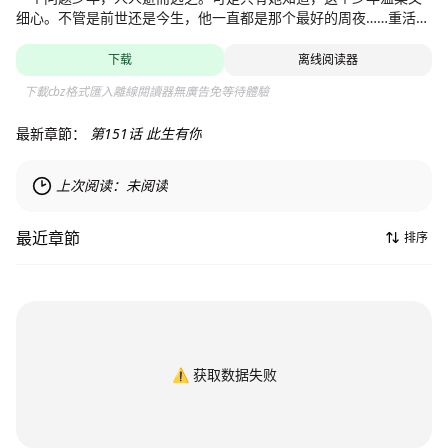
细心。不管是前世还是今生，他一直都是那个最好的周夜……重活一
世，她决定主动靠近那个少年！
下载
离线阅读器
下載cbz格式匯入離線閱讀器無廣告免等待體驗
最新章節：
第151话 此生有你
上次阅读：
未阅读
最近章節
排序
⚠️
获取数据失败