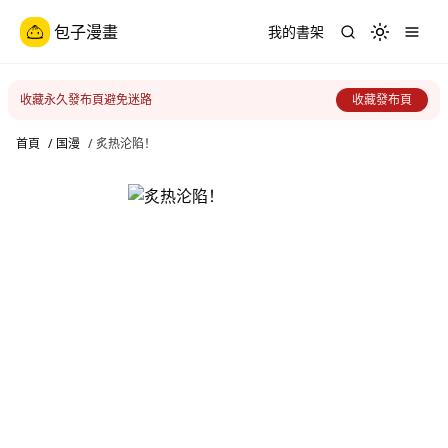
包子漫畫
我的書架
Toggle th
收藏永久發布頁避免迷路
收藏發布頁
首頁
/
国漫
/
炙热沦陷！