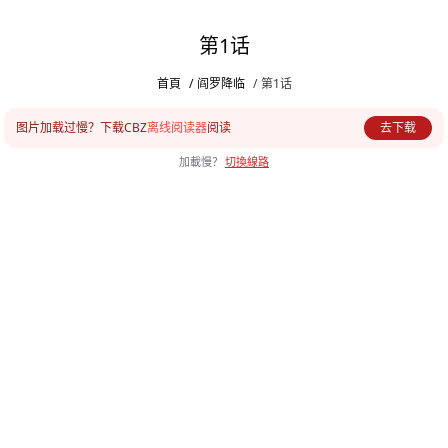
第1话
首頁
/
阎罗降临
/
第1话
图片加载过慢？下载CBZ
离线阅读器
阅读
去下载
加載慢？
切換線路