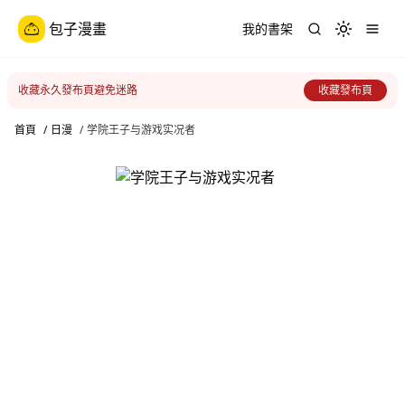
包子漫畫
我的書架
Toggle th
收藏永久發布頁避免迷路
收藏發布頁
首頁
/
日漫
/
学院王子与游戏实况者