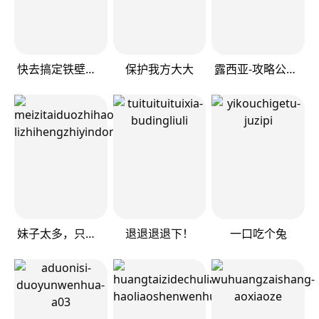
快去搞定铁壁皇帝！
保护我方大大
露西亚-攻略公爵计划
妹子太多，只好飞升了
退退退退下！
一口吃个兔