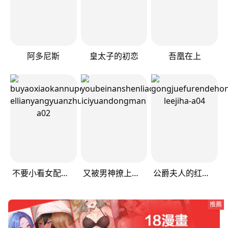
阿多尼斯
皇太子的初恋
吾凰在上
不要小看女配角！
又被男神撩上热搜
公爵夫人的红茶物语
推薦