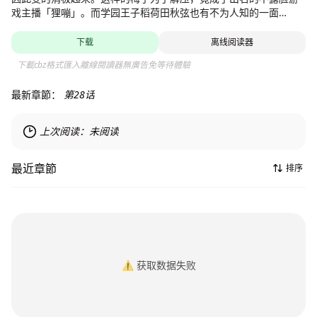
戏主播「狸嘣」。而学园王子稻荷田秋弦也有不为人知的一面
——！？围绕俩人忽近忽远的校园生活爱情喜剧！
下载
离线阅读器
下載cbz格式匯入離線閱讀器無廣告免等待體驗
最新章節：
第28话
上次阅读：
未阅读
最近章節
排序
⚠️
获取数据失败