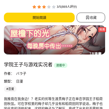
3/5(869人評分)
開始閱讀
收藏
推薦
学院王子与游戏实况者
連載中
作者：
バラ子
類型：
日漫
#恋爱
我推竟在我身边！？老实的优等生渡贯梅子正在单恋学园王子稻荷
田秋弦。可在学校里的梅子却几乎没有和稻荷田同学说话，梅子也
因此变的消极起来。这样的梅子为了解压，竟成了出名的不露脸游