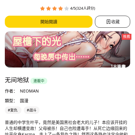
4/5(324人評分)
開始閱讀
收藏
推薦
无间地狱
連載中
作者：
NEOMAN
類型：
国漫
#复仇
#战斗
普通的中学生叶平，竟然是美国黑社会老大的儿子！本应该开挂的
人生却横遭变故！父母被杀！自己也险遭毒手！从死亡边缘回来的
叶平化身Karma，走上了一条复仇之路！然而这条路也注定令他和