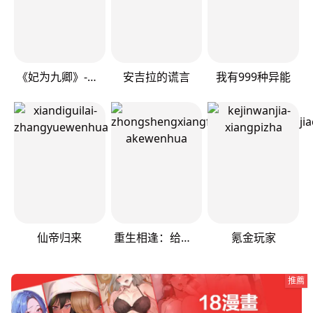
《妃为九卿》-神医小娇妃
安吉拉的谎言
我有999种异能
仙帝归来
重生相逢：给你我的独家宠溺
氪金玩家
推薦