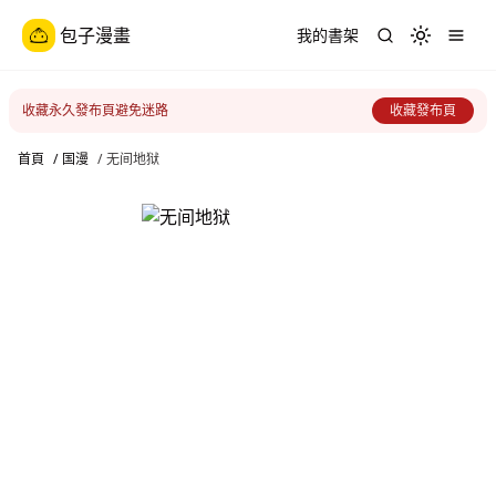
包子漫畫
我的書架
Toggle th
收藏永久發布頁避免迷路
收藏發布頁
首頁
/
国漫
/
无间地狱