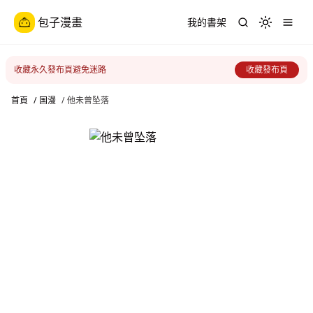
包子漫畫
我的書架
Toggle th
收藏永久發布頁避免迷路
收藏發布頁
首頁
/
国漫
/
他未曾坠落