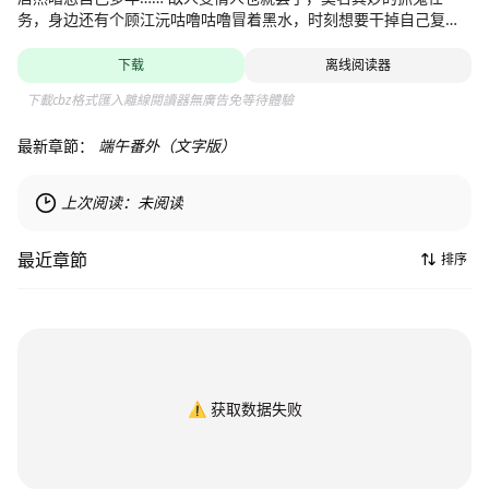
务，身边还有个顾江沅咕噜咕噜冒着黑水，时刻想要干掉自己复活
“陆遗”又算怎么回事？
下载
离线阅读器
下載cbz格式匯入離線閱讀器無廣告免等待體驗
最新章節：
端午番外（文字版）
上次阅读：
未阅读
最近章節
排序
⚠️
获取数据失败