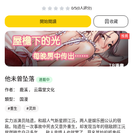
0/5(0人評分)
開始閱讀
收藏
推薦
他未曾坠落
連載中
作者：
鹿溪 ,
云霜堂文化
類型：
国漫
#重生
#灵异
实力派演员陆遗，和超人气新星顾江沅，两人是娱乐圈公认的宿
敌。陆遗在一次事故中死去又意外重生，却发现当年的宿敌顾江沅
居然暗恋自己多年…… 敌人变情人也就罢了，莫名其妙的抓鬼任