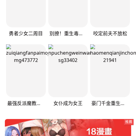
勇者少女二周目
别撩！重生毒女只为复仇
咬定前夫不放松
最强反派魔教纨绔
女仆成为女王
豪门千金重生后杀疯了
推薦