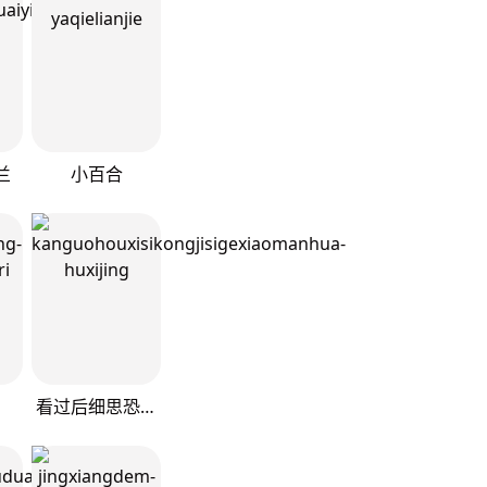
兰
小百合
看过后细思恐极四格小漫画