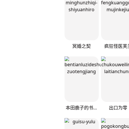
冥婚之契
疯狂怪医芙
本田鹿子的书架
出口为零