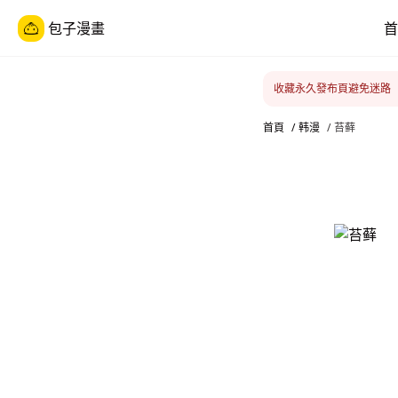
包子漫畫
首
收藏永久發布頁避免迷路
首頁
/
韩漫
/
苔藓