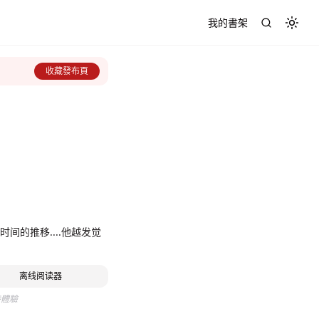
我的書架
Toggl
收藏發布頁
间的推移....他越发觉
离线阅读器
待體驗