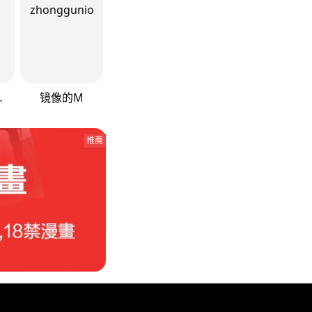
篇-魂屋
镜像的M
推薦