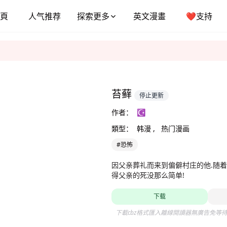
頁
人气推荐
探索更多
英文漫畫
❤️支持
苔藓
停止更新
作者：
☪
類型：
韩漫 ,
热门漫画
#恐怖
因父亲葬礼而来到偏僻村庄的他.随着时
得父亲的死没那么简单!
下载
下載cbz格式匯入離線閱讀器無廣告免等