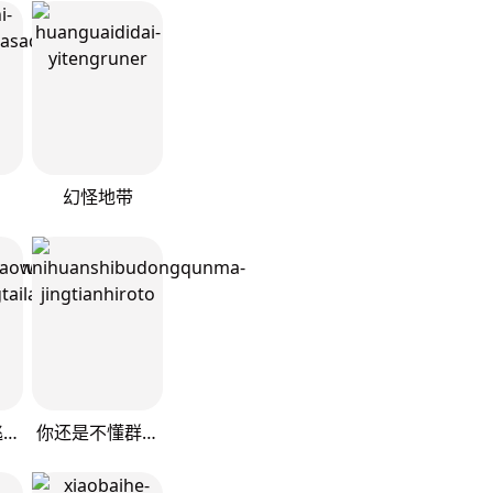
幻怪地带
灰色兼职：逃亡禁止
你还是不懂群马