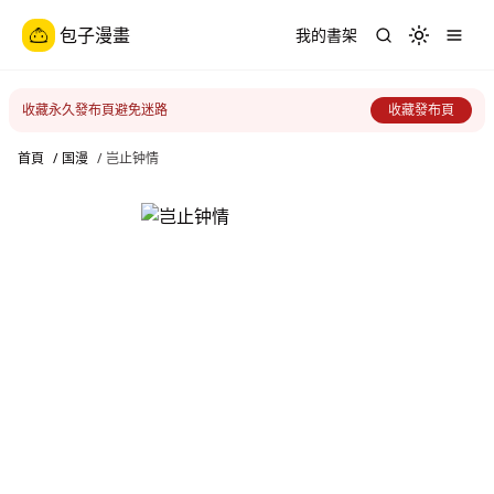
包子漫畫
我的書架
Toggle th
收藏永久發布頁避免迷路
收藏發布頁
首頁
/
国漫
/
岂止钟情