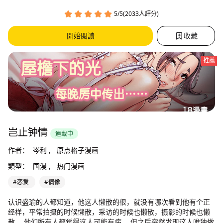
5/5(2033人評分)
開始閱讀
收藏
推薦
岂止钟情
連載中
作者：
岑利 ,
原点格子漫画
類型：
国漫 ,
热门漫画
#恋爱
#偶像
认识盛瑜的人都知道，他这人懒散的很，就没有哪次看到他有个正
经样，平常拍摄的时候懒散，采访的时候也懒散，摄影的时候也懒
散。 他们所有人都觉得这人可能有病。 但之后突然发现这人唯独做