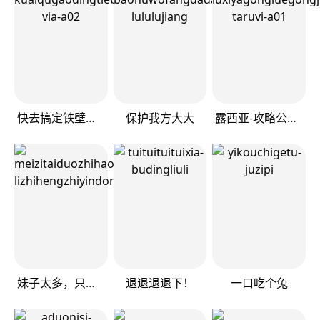
快去搞定铁壁皇帝！
保护我方大大
露西亚-攻略公爵计划
妹子太多，只好飞升了
退退退退下！
一口吃个兔