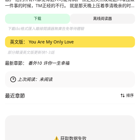
一件事的时候，TM正经的不行。 就是那天晚上压着季清晚亲的时
候。【独家/周四更新 责编：阿宅】
下载
离线阅读器
下載cbz格式匯入離線閱讀器無廣告免等待體驗
英文版：
You Are My Only Love
部分韓漫英文版更新快1-3話
最新章節：
番外10 许你一生幸福
上次阅读：
未阅读
最近章節
排序
⚠️
获取数据失败