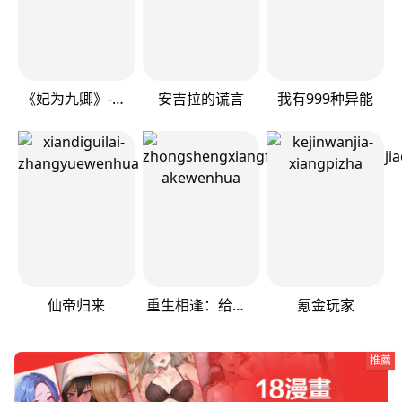
《妃为九卿》-神医小娇妃
安吉拉的谎言
我有999种异能
仙帝归来
重生相逢：给你我的独家宠溺
氪金玩家
推薦