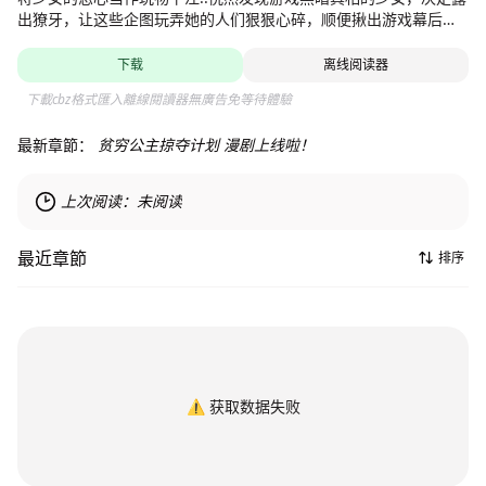
出獠牙，让这些企图玩弄她的人们狠狠心碎，顺便揪出游戏幕后黑
手..猎物的复仇，就此开始！【独家/每周五更新 责编：莫莉】
下载
离线阅读器
下載cbz格式匯入離線閱讀器無廣告免等待體驗
最新章節：
贫穷公主掠夺计划 漫剧上线啦！
上次阅读：
未阅读
最近章節
排序
⚠️
获取数据失败