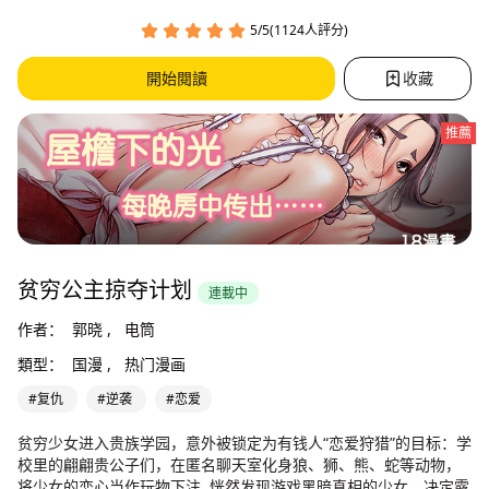
5/5(1124人評分)
開始閱讀
收藏
推薦
贫穷公主掠夺计划
連載中
作者：
郭晓 ,
电筒
類型：
国漫 ,
热门漫画
#复仇
#逆袭
#恋爱
贫穷少女进入贵族学园，意外被锁定为有钱人“恋爱狩猎”的目标：学
校里的翩翩贵公子们，在匿名聊天室化身狼、狮、熊、蛇等动物，
将少女的恋心当作玩物下注..恍然发现游戏黑暗真相的少女，决定露