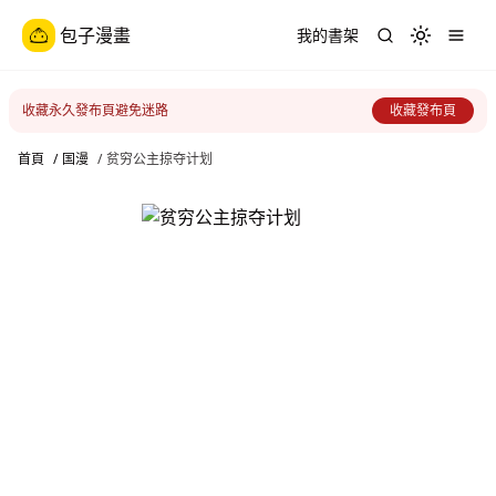
包子漫畫
我的書架
Toggle th
收藏永久發布頁避免迷路
收藏發布頁
首頁
/
国漫
/
贫穷公主掠夺计划