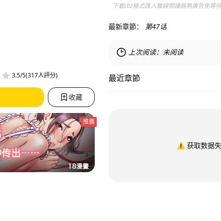
下載cbz格式匯入離線閱讀器無廣告免等
最新章節：
第47话
上次阅读：
未阅读
3.5/5(317人評分)
最近章節
收藏
推薦
⚠️
获取数据