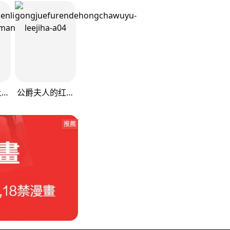
又被男神撩上热搜
公爵夫人的红茶物语
推薦