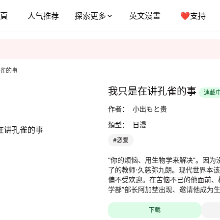
頁
人气推荐
探索更多
英文漫畫
❤️支持
雀的事
我只是在讲孔雀的事
連載
作者：
小出もと贵
類型：
日漫
#恋爱
“你的烦恼、用生物学来解决”。因为
了的教师·久慈弥九朗。现代世界本
偏不受欢迎。在苦恼不已的他面前、
学部”部长阿加埜出现、邀请他成为
孔雀华丽的尾羽、开始对“受欢迎”进
揭露残酷真相的、生物学恋爱喜剧！
下载