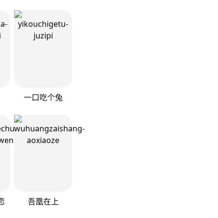
！
一口吃个兔
恋
吾凰在上