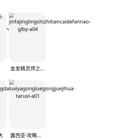
金发精灵师之天才的烦恼
大
露西亚-攻略公爵计划