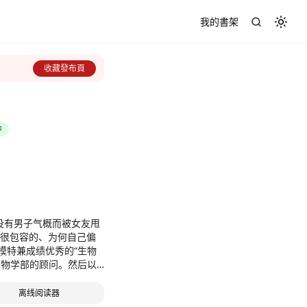
我的書架
Toggl
收藏發布頁
中
没有男子气概而被女友甩
该很包容的、为何自己偏
模特兼成绩优秀的“生物
生物学部的顾问。然后以
行生物学的说明…！这是
离线阅读器