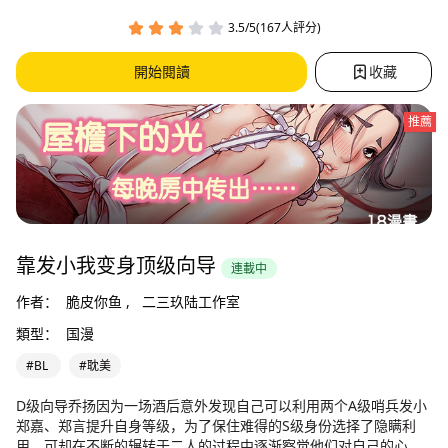
3.5/5(167人評分)
開始閱讀
收藏
推薦
靠发小我变身顶级向导
連載中
作者：
脆皮你鱼 ,
二三玖陆工作室
類型：
国漫
#BL
#耽美
D级向导乔扬因为一场酒后意外发现自己可以利用两个A级哨兵发小
郑嘉、郑言提升自身等级，为了保住难得的S级身份选择了隐瞒利
用，可却在不断的辗转于二人的过程中逐渐察觉他们对自己的心