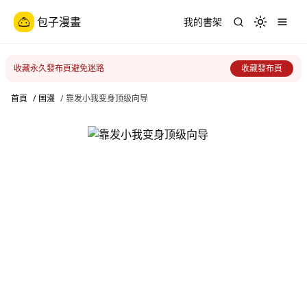
包子漫畫
我的書架
Toggle th
收藏永久發布頁避免迷路
收藏發布頁
首頁
/
国漫
/
靠发小我变身顶级向导