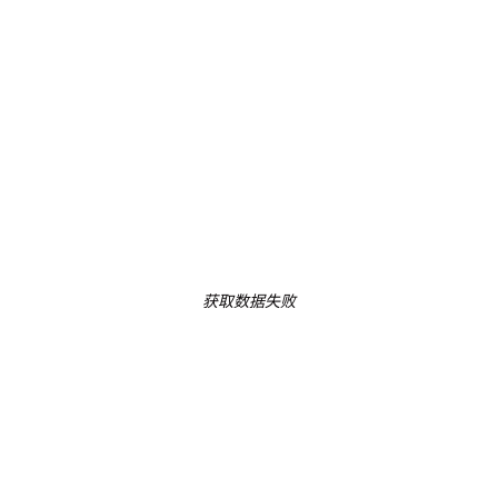
获取数据失败