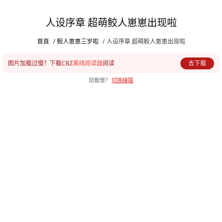
人设序章 超萌鲛人崽崽出现啦
首頁
/
鲛人崽崽三岁啦
/
人设序章 超萌鲛人崽崽出现啦
图片加载过慢？下载CBZ
离线阅读器
阅读
去下载
加載慢？
切換線路