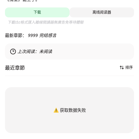
下载
离线阅读器
下載cbz格式匯入離線閱讀器無廣告免等待體驗
最新章節：
9999 完结感言
上次阅读：
未阅读
最近章節
排序
⚠️
获取数据失败