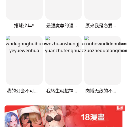
排球少年!!
最强魔尊的退休生活从攻略主角开始
原来我是恋爱游戏里的工具人
我的公会不可能有女孩子
我转生就超神，还变成幸运666的天命公主
肉搏无敌的不良少年在游戏中却想当奶妈
推薦