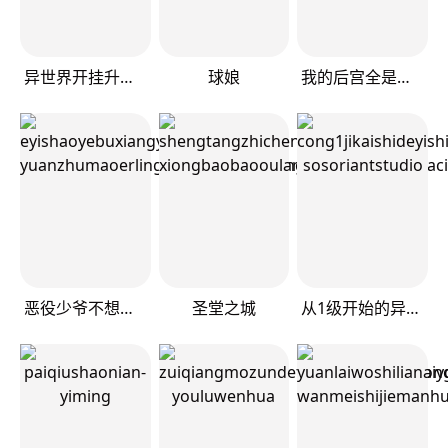
异世界开挂升级中
球娘
我的后宫全是反派魔女
恶役少爷不想要破灭结局
圣堂之城
从1级开始的异世界骑士