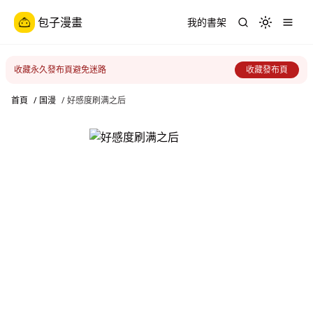
包子漫畫
我的書架
Toggle th
收藏永久發布頁避免迷路
收藏發布頁
首頁
/
国漫
/
好感度刷满之后