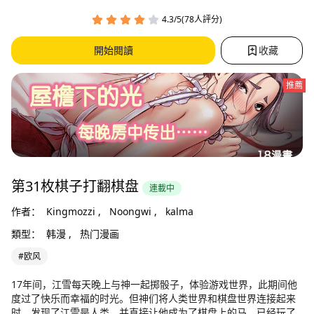
4.3/5(78人評分)
開始閱讀
收藏
推薦
第31枚棋子打翻棋盘
連載中
作者：
Kingmozzi ,
Noongwi ,
kalma
類型：
韩漫 ,
热门漫画
#欧风
17年间，江雪每天晚上与神一起掷骰子，体验游戏世界，此期间他
度过了快乐而幸福的时光。但神们将人类世界和棋盘世界连接起来
时，发现了江雪是人类，并直接让他成为了棋盘上的马。已经玩了