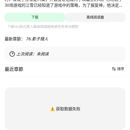
30场游戏的江雪已经知道了游戏中的策略，为了报复神，他决定达
成冒险的尽头升天，并为此增强自己的力量。
下载
离线阅读器
下載cbz格式匯入離線閱讀器無廣告免等待體驗
最新章節：
76.影子猎人
上次阅读：
未阅读
最近章節
排序
⚠️
获取数据失败