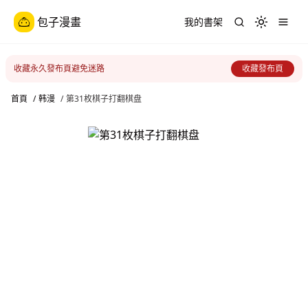
包子漫畫
我的書架
Toggle th
收藏永久發布頁避免迷路
收藏發布頁
首頁
/
韩漫
/
第31枚棋子打翻棋盘