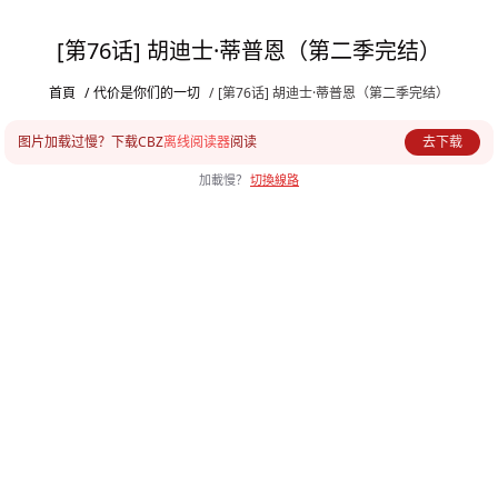
[第76话] 胡迪士·蒂普恩（第二季完结）
首頁
/
代价是你们的一切
/
[第76话] 胡迪士·蒂普恩（第二季完结）
图片加载过慢？下载CBZ
离线阅读器
阅读
去下载
加載慢？
切換線路