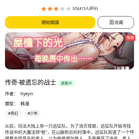
3/5(415人評分)
開始閱讀
收藏
推薦
传奇·被遗忘的战士
連載中
作者：
hyejin
類型：
韩漫
#奇幻
#少年
从前，玛法大陆上有一只远征队，为了消灭怪兽，远征队开始寻找
传说中的大魔法师“枪”，在山脉附近的村落中，远征队知道了一个哼
唱着古怪音乐的老人，以为他是威尔族人，于是展开了追杀。老人