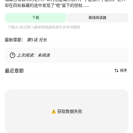
却在四处躲藏的途中发现了“枪”留下的拐杖……
下载
离线阅读器
下載cbz格式匯入離線閱讀器無廣告免等待體驗
最新章節：
第5话 兄长
上次阅读：
未阅读
最近章節
排序
⚠️
获取数据失败