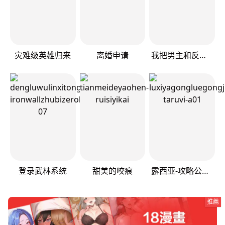
灾难级英雄归来
离婚申请
我把男主和反派都养歪了
登录武林系统
甜美的咬痕
露西亚-攻略公爵计划
推薦