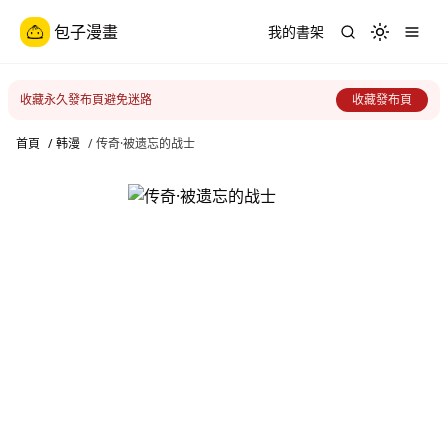
包子漫畫
我的書架
Toggle th
收藏永久發布頁避免迷路
收藏發布頁
首頁
/
韩漫
/
传奇·被遗忘的战士