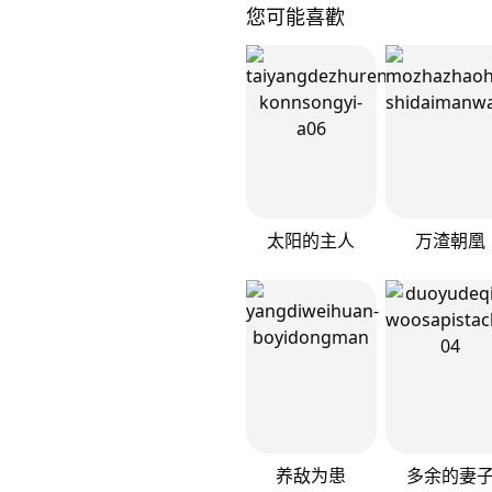
您可能喜歡
太阳的主人
万渣朝凰
养敌为患
多余的妻