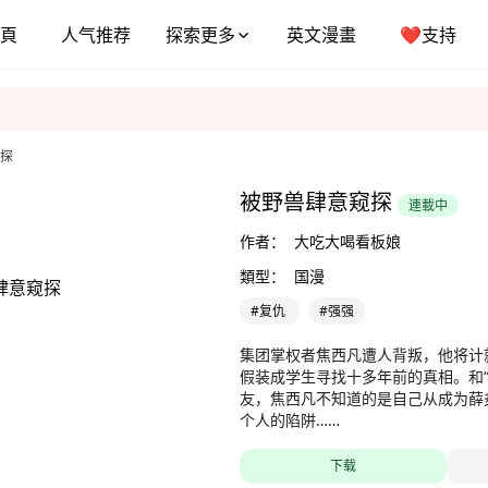
頁
人气推荐
探索更多
英文漫畫
❤️支持
探
被野兽肆意窥探
連載中
作者：
大吃大喝看板娘
類型：
国漫
#复仇
#强强
集团掌权者焦西凡遭人背叛，他将计就
假装成学生寻找十多年前的真相。和“
友，焦西凡不知道的是自己从成为薛
个人的陷阱……
下载