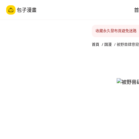
包子漫畫
首
收藏永久發布頁避免迷路
首頁
/
国漫
/
被野兽肆意窥