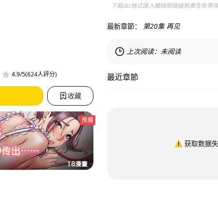
下載cbz格式匯入離線閱讀器無廣告免等
最新章節：
第20集 再见
上次阅读：
未阅读
4.9/5(624人評分)
最近章節
收藏
推薦
⚠️
获取数据