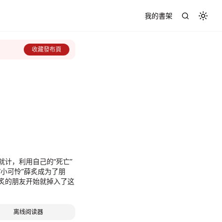
我的書架
Toggl
收藏發布頁
计，利用自己的“死亡”
小可怜”薛炙成为了朋
炙的朋友开始就掉入了这
离线阅读器