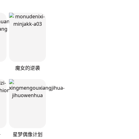
魔女的逆袭
子
星梦偶像计划