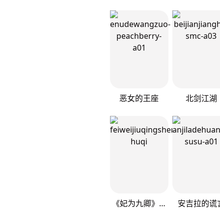
恶女的王座
北剑江湖
《妃为九卿》-神医小娇妃
安吉拉的谎