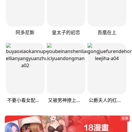
阿多尼斯
皇太子的初恋
吾凰在上
不要小看女配角！
又被男神撩上热搜
公爵夫人的红茶物语
推薦