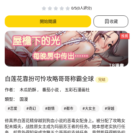
0/5(0人評分)
開始閱讀
收藏
推薦
白莲花靠扮可怜攻略哥哥称霸全球
完結
作者：
木瓜奶酥 ,
番茄小说 ,
五彩石漫画社
類型：
国漫
#恋爱
#奇幻
#剧情
#都市
#大女主
#穿越
修真界白莲花精穿越到狗血小说的恶毒女配身上。被分配了攻略女
配未婚夫，战胜原女主成为玛丽苏王者的任务。她本想老实执行任
务，却意外得知完成攻略五个哥哥的支线任务，竟然能获得额外的