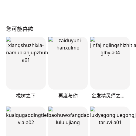
您可能喜歡
橡树之下
再度与你
金发精灵师之天才的烦恼