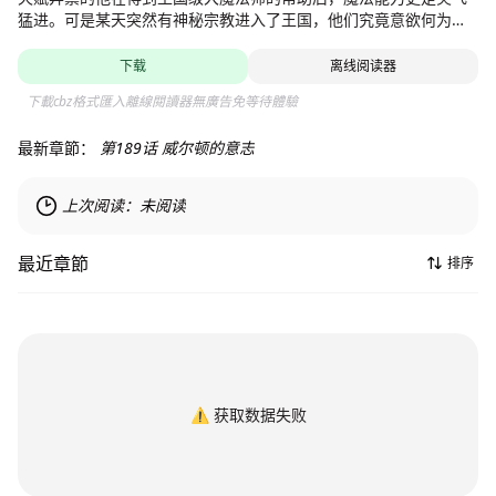
猛进。可是某天突然有神秘宗教进入了王国，他们究竟意欲何为？
杰米决定将这一切查个水落石出！
下载
离线阅读器
下載cbz格式匯入離線閱讀器無廣告免等待體驗
最新章節：
第189话 威尔顿的意志
上次阅读：
未阅读
最近章節
排序
⚠️
获取数据失败