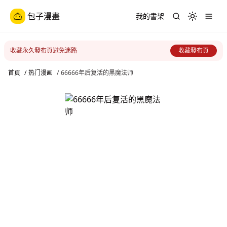
包子漫畫
我的書架
Toggle th
收藏永久發布頁避免迷路
收藏發布頁
首頁
/
热门漫画
/
66666年后复活的黑魔法师