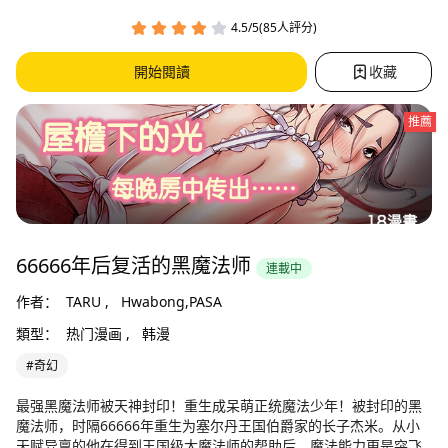
4.5/5(85人評分)
開始閱讀
收藏
推薦
66666年后复活的黑魔法师
連載中
作者：
TARU ,
Hwabong,PASA
類型：
热门漫画 ,
韩漫
#奇幻
最强黑魔法师被天神封印！重生成呆萌正统魔法少年！被封印的黑
魔法师，时隔66666年重生为塞尔丹王国伯爵家的长子杰米。从小
天赋异禀的他在得到王国级大魔法师的帮助后，魔法能力更是突飞