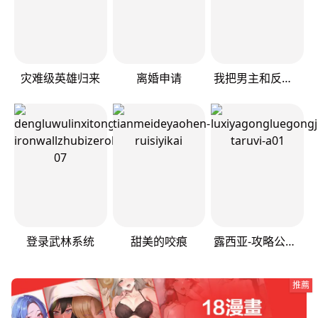
灾难级英雄归来
离婚申请
我把男主和反派都养歪了
登录武林系统
甜美的咬痕
露西亚-攻略公爵计划
推薦