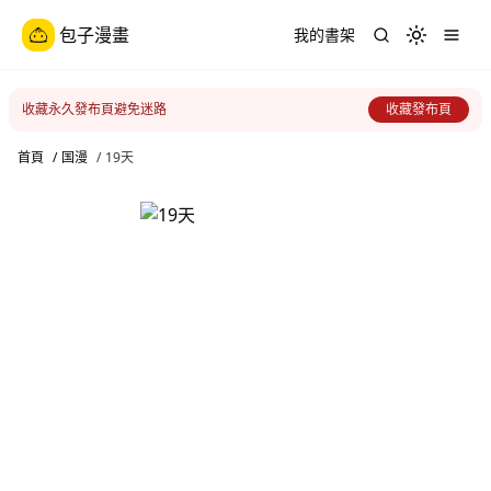
包子漫畫
我的書架
Toggle th
收藏永久發布頁避免迷路
收藏發布頁
首頁
/
国漫
/
19天