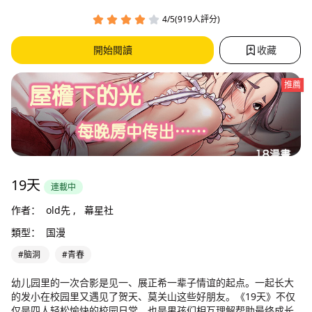
4/5(919人評分)
開始閱讀
收藏
推薦
19天
連載中
作者：
old先 ,
幕星社
類型：
国漫
#脑洞
#青春
幼儿园里的一次合影是见一、展正希一辈子情谊的起点。一起长大
的发小在校园里又遇见了贺天、莫关山这些好朋友。《19天》不仅
仅是四人轻松愉快的校园日常，也是男孩们相互理解帮助最终成长