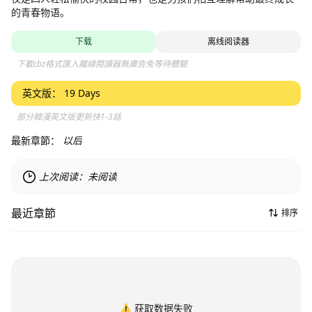
的青春物语。
下载
离线阅读器
下載cbz格式匯入離線閱讀器無廣告免等待體驗
英文版：
19 Days
部分韓漫英文版更新快1-3話
最新章節：
以后
上次阅读：
未阅读
最近章節
排序
⚠️
获取数据失败