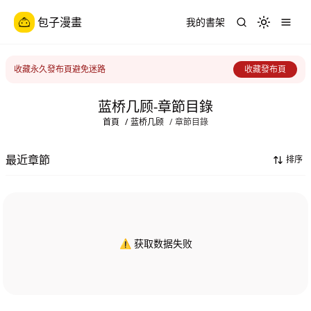
包子漫畫
我的書架
Toggle th
收藏永久發布頁避免迷路
收藏發布頁
蓝桥几顾-章節目錄
首頁
/
蓝桥几顾
/
章節目錄
最近章節
排序
⚠️ 获取数据失败