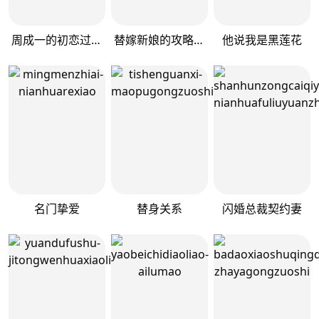
周成一的初恋过于坎坷
替嫁新娘的攻略计划
他说我是黑莲花
名门挚爱
替身关系
闪婚总裁契约妻