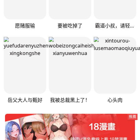
愿赌服输
要被吃掉了
霸道小叔，请轻撩！
岳父大人与甄好
我被总裁黑上了！
心头肉
推薦