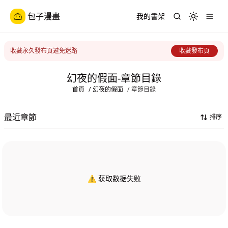
包子漫畫
我的書架
Toggle th
收藏永久發布頁避免迷路
收藏發布頁
幻夜的假面-章節目錄
首頁
/
幻夜的假面
/
章節目錄
最近章節
排序
⚠️ 获取数据失败