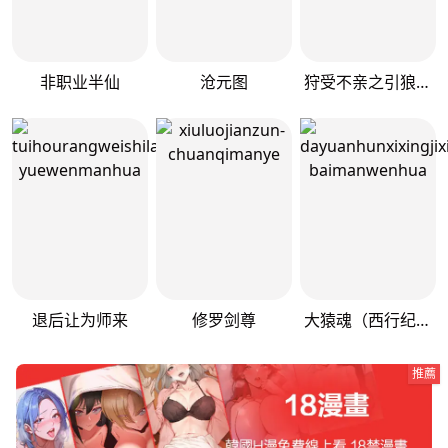
非职业半仙
沧元图
狩受不亲之引狼入室
退后让为师来
修罗剑尊
大猿魂（西行纪系列）
推薦