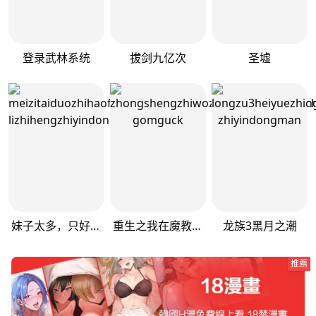
登录武林系统
拔剑九亿次
圣墟
妹子太多，只好飞升了
重生之我在魔教耍长枪
龙族3黑月之潮
推薦