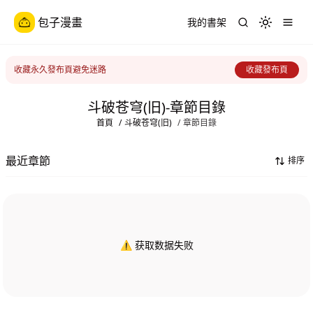
包子漫畫
我的書架
Toggle th
收藏永久發布頁避免迷路
收藏發布頁
斗破苍穹(旧)-章節目錄
首頁
/
斗破苍穹(旧)
/
章節目錄
最近章節
排序
⚠️ 获取数据失败