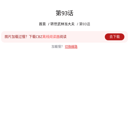
第93话
首頁
/
转世武林当大夫
/
第93话
图片加载过慢？下载CBZ
离线阅读器
阅读
去下载
加載慢？
切換線路