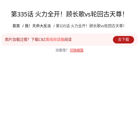
第335话 火力全开！顾长歌vs轮回古天尊！
首頁
/
我！天命大反派
/
第335话 火力全开！顾长歌vs轮回古天尊！
图片加载过慢？下载CBZ
离线阅读器
阅读
去下载
加載慢？
切換線路